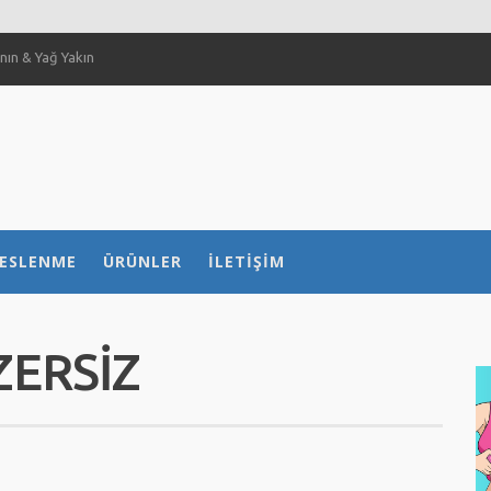
ın & Yağ Yakın
 Sağlar Mı?
ılır?
 nasıl etkiliyor?
ESLENME
ÜRÜNLER
İLETIŞIM
ZERSIZ