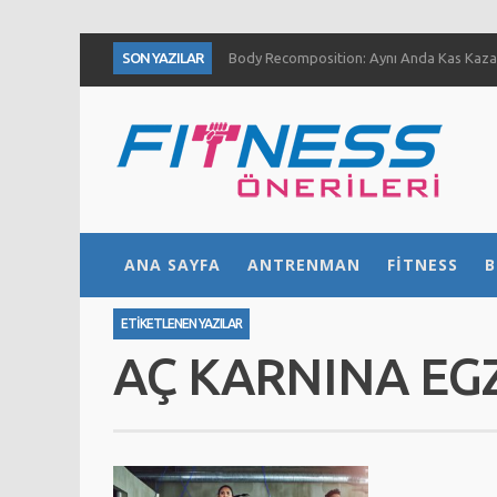
SON YAZILAR
Body Recomposition: Aynı Anda Kas Kazan
Aç Karnına Egzersiz Daha Fazla Yağ Kaybı
Temiz Büyüme (Clean Bulk) Nedir? Nasıl Yap
Definasyon dönemi kas ve kuvvet gelişimini
1 Ayda Ne Kadar Kas Kazanabilirsiniz?
Göğüs Gelişimi İçin 4 Yöntem
Fıstık Ezmesinin 5 Temel Faydası
ANA SAYFA
ANTRENMAN
FITNESS
B
Ne Kadar Su İçmelisiniz?
ETIKETLENEN YAZILAR
AÇ KARNINA EG