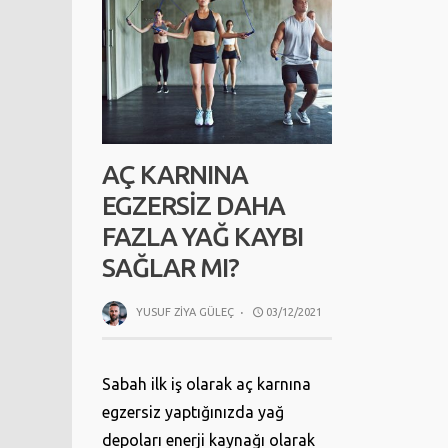
AÇ KARNINA
EGZERSIZ DAHA
FAZLA YAĞ KAYBI
SAĞLAR MI?
YUSUF ZIYA GÜLEÇ
·
03/12/2021
Sabah ilk iş olarak aç karnına
egzersiz yaptığınızda yağ
depoları enerji kaynağı olarak