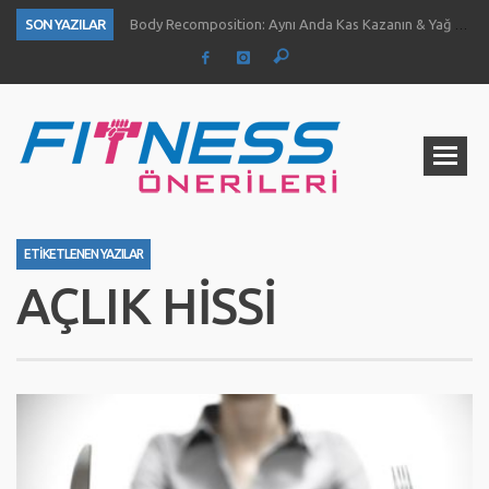
SON YAZILAR
Body Recomposition: Aynı Anda Kas Kazanın & Yağ Yakın
Aç Karnına Egzersiz Daha Fazla Yağ Kaybı Sağlar Mı?
Temiz Büyüme (Clean Bulk) Nedir? Nasıl Yapılır?
Definasyon dönemi kas ve kuvvet gelişimini nasıl etkiliyor?
1 Ayda Ne Kadar Kas Kazanabilirsiniz?
Göğüs Gelişimi İçin 4 Yöntem
Fıstık Ezmesinin 5 Temel Faydası
Ne Kadar Su İçmelisiniz?
ETIKETLENEN YAZILAR
AÇLIK HISSI