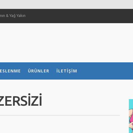
ın & Yağ Yakın
 Sağlar Mı?
ılır?
 nasıl etkiliyor?
ESLENME
ÜRÜNLER
İLETIŞIM
ZERSIZI