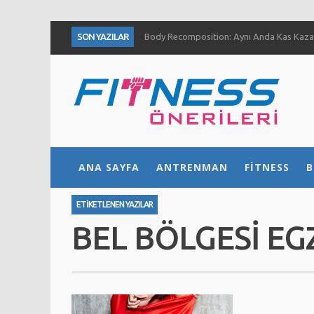
SON YAZILAR
Body Recomposition: Aynı Anda Kas Kazan
Aç Karnına Egzersiz Daha Fazla Yağ Kaybı
Temiz Büyüme (Clean Bulk) Nedir? Nasıl Yap
Definasyon dönemi kas ve kuvvet gelişimini
1 Ayda Ne Kadar Kas Kazanabilirsiniz?
Göğüs Gelişimi İçin 4 Yöntem
Fıstık Ezmesinin 5 Temel Faydası
ANA SAYFA
ANTRENMAN
FITNESS
B
Ne Kadar Su İçmelisiniz?
ETIKETLENEN YAZILAR
BEL BÖLGESI EG