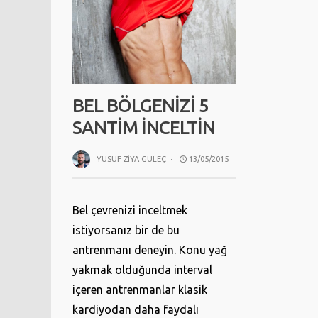
BEL BÖLGENIZI 5
SANTIM İNCELTIN
YUSUF ZIYA GÜLEÇ
·
13/05/2015
Bel çevrenizi inceltmek
istiyorsanız bir de bu
antrenmanı deneyin. Konu yağ
yakmak olduğunda interval
içeren antrenmanlar klasik
kardiyodan daha faydalı