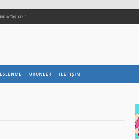
ın & Yağ Yakın
 Sağlar Mı?
ılır?
 nasıl etkiliyor?
ESLENME
ÜRÜNLER
İLETIŞIM