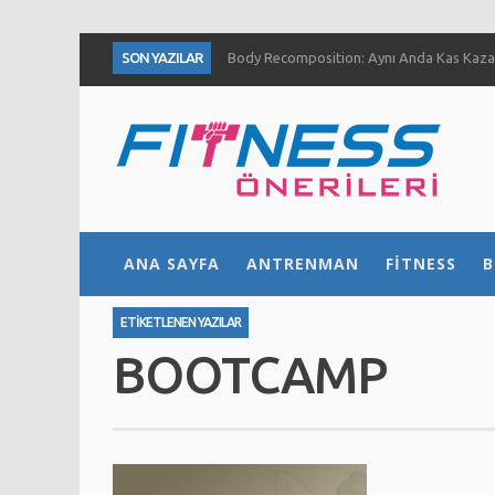
SON YAZILAR
Body Recomposition: Aynı Anda Kas Kazan
Aç Karnına Egzersiz Daha Fazla Yağ Kaybı
Temiz Büyüme (Clean Bulk) Nedir? Nasıl Yap
Definasyon dönemi kas ve kuvvet gelişimini
1 Ayda Ne Kadar Kas Kazanabilirsiniz?
Göğüs Gelişimi İçin 4 Yöntem
Fıstık Ezmesinin 5 Temel Faydası
ANA SAYFA
ANTRENMAN
FITNESS
B
Ne Kadar Su İçmelisiniz?
ETIKETLENEN YAZILAR
BOOTCAMP