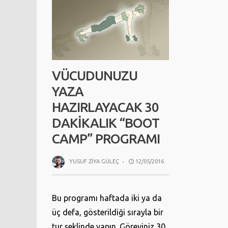
VÜCUDUNUZU
YAZA
HAZIRLAYACAK 30
DAKIKALIK “BOOT
CAMP” PROGRAMI
YUSUF ZIYA GÜLEÇ
·
12/05/2016
Bu programı haftada iki ya da
üç defa, gösterildiği sırayla bir
tur şeklinde yapın. Göreviniz 30