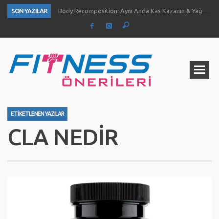
SON YAZILAR
Body Recomposition: Aynı Anda Kas Kazanın & Yağ Yakın
Aç Karnına Egzersiz Daha Fazla Yağ Kaybı Sağlar Mı?
Temiz Büyüme (Clean Bulk) Nedir? Nasıl Yapılır?
Definasyon dönemi kas ve kuvvet gelişimini nasıl etkiliyor?
1 Ayda Ne Kadar Kas Kazanabilirsiniz?
Göğüs Gelişimi İçin 4 Yöntem
Fıstık Ezmesinin 5 Temel Faydası
Ne Kadar Su İçmelisiniz?
ETIKETLENEN YAZILAR
CLA NEDIR