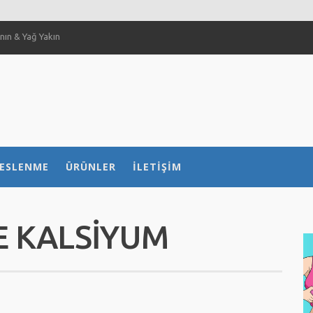
ın & Yağ Yakın
 Sağlar Mı?
ılır?
 nasıl etkiliyor?
ESLENME
ÜRÜNLER
İLETIŞIM
E KALSIYUM