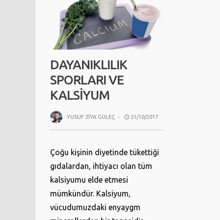
DAYANIKLILIK
SPORLARI VE
KALSIYUM
YUSUF ZIYA GÜLEÇ
·
31/10/2017
Çoğu kişinin diyetinde tükettiği
gıdalardan, ihtiyacı olan tüm
kalsiyumu elde etmesi
mümkündür. Kalsiyum,
vücudumuzdaki enyaygm