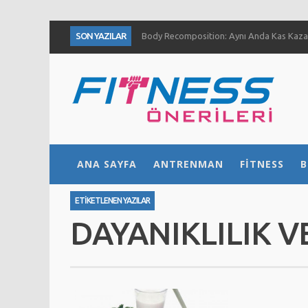
SON YAZILAR
Body Recomposition: Aynı Anda Kas Kazan
Aç Karnına Egzersiz Daha Fazla Yağ Kaybı
Temiz Büyüme (Clean Bulk) Nedir? Nasıl Yap
Definasyon dönemi kas ve kuvvet gelişimini
1 Ayda Ne Kadar Kas Kazanabilirsiniz?
Göğüs Gelişimi İçin 4 Yöntem
Fıstık Ezmesinin 5 Temel Faydası
ANA SAYFA
ANTRENMAN
FITNESS
B
Ne Kadar Su İçmelisiniz?
ETIKETLENEN YAZILAR
DAYANIKLILIK V