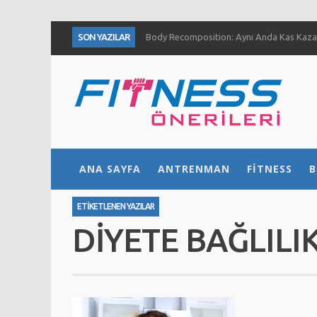
SON YAZILAR
Body Recomposition: Aynı Anda Kas Kazan
Aç Karnına Egzersiz Daha Fazla Yağ Kaybı
Temiz Büyüme (Clean Bulk) Nedir? Nasıl Yap
Definasyon dönemi kas ve kuvvet gelişimini
1 Ayda Ne Kadar Kas Kazanabilirsiniz?
Göğüs Gelişimi İçin 4 Yöntem
Fıstık Ezmesinin 5 Temel Faydası
ANA SAYFA
ANTRENMAN
FITNESS
B
Ne Kadar Su İçmelisiniz?
ETIKETLENEN YAZILAR
DIYETE BAĞLILI