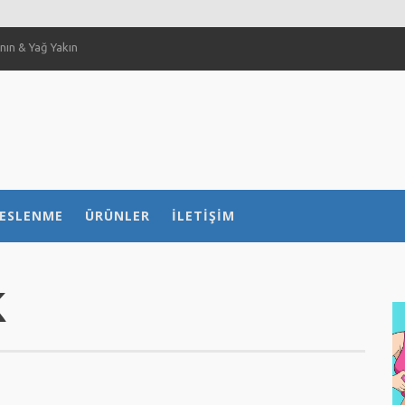
ın & Yağ Yakın
 Sağlar Mı?
ılır?
 nasıl etkiliyor?
ESLENME
ÜRÜNLER
İLETIŞIM
K