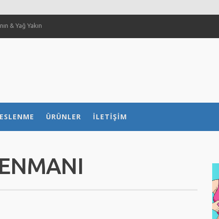
ın & Yağ Yakın
 Sağlar Mı?
ılır?
 nasıl etkiliyor?
ESLENME
ÜRÜNLER
İLETIŞIM
ENMANI