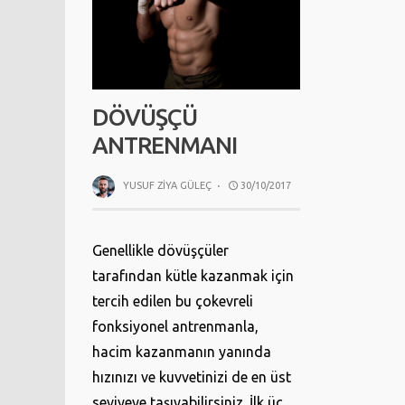
DÖVÜŞÇÜ
ANTRENMANI
YUSUF ZIYA GÜLEÇ
·
30/10/2017
Genellikle dövüşçüler
tarafından kütle kazanmak için
tercih edilen bu çokevreli
fonksiyonel antrenmanla,
hacim kazanmanın yanında
hızınızı ve kuvvetinizi de en üst
seviyeye taşıyabilirsiniz. İlk üç