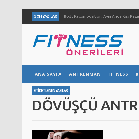
SON YAZILAR
Body Recomposition: Aynı Anda Kas Kazan
Aç Karnına Egzersiz Daha Fazla Yağ Kaybı
Temiz Büyüme (Clean Bulk) Nedir? Nasıl Yap
Definasyon dönemi kas ve kuvvet gelişimini
1 Ayda Ne Kadar Kas Kazanabilirsiniz?
Göğüs Gelişimi İçin 4 Yöntem
Fıstık Ezmesinin 5 Temel Faydası
ANA SAYFA
ANTRENMAN
FITNESS
B
Ne Kadar Su İçmelisiniz?
ETIKETLENEN YAZILAR
DÖVÜŞÇÜ ANTR