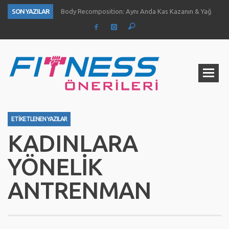
SON YAZILAR
Body Recomposition: Aynı Anda Kas Kazanın & Yağ Yakın
Aç Karnına Egzersiz Daha Fazla Yağ Kaybı Sağlar Mı?
Temiz Büyüme (Clean Bulk) Nedir? Nasıl Yapılır?
Definasyon dönemi kas ve kuvvet gelişimini nasıl etkiliyor?
1 Ayda Ne Kadar Kas Kazanabilirsiniz?
Göğüs Gelişimi İçin 4 Yöntem
Fıstık Ezmesinin 5 Temel Faydası
Ne Kadar Su İçmelisiniz?
ETIKETLENEN YAZILAR
KADINLARA
YÖNELIK
ANTRENMAN