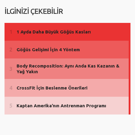
İLGİNİZİ ÇEKEBİLİR