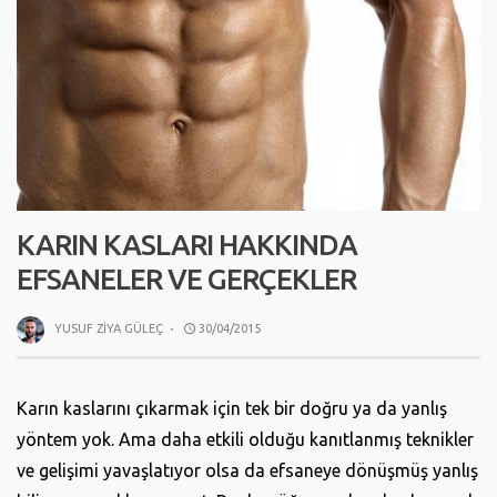
KARIN KASLARI HAKKINDA
EFSANELER VE GERÇEKLER
YUSUF ZIYA GÜLEÇ
·
30/04/2015
Karın kaslarını çıkarmak için tek bir doğru ya da yanlış
yöntem yok. Ama daha etkili olduğu kanıtlanmış teknikler
ve gelişimi yavaşlatıyor olsa da efsaneye dönüşmüş yanlış