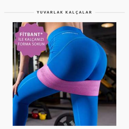
YUVARLAK KALÇALAR