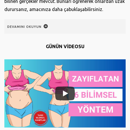
bilinen gerçekler mevcut. Bunları öğrenerek onlardan uzak
durursanız, amacınıza daha çabuklaşabilirsiniz.
DEVAMINI OKUYUN
GÜNÜN VİDEOSU