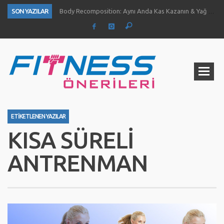
SON YAZILAR
Body Recomposition: Aynı Anda Kas Kazanın & Yağ Yakın
Aç Karnına Egzersiz Daha Fazla Yağ Kaybı Sağlar Mı?
Temiz Büyüme (Clean Bulk) Nedir? Nasıl Yapılır?
Definasyon dönemi kas ve kuvvet gelişimini nasıl etkiliyor?
1 Ayda Ne Kadar Kas Kazanabilirsiniz?
Göğüs Gelişimi İçin 4 Yöntem
Fıstık Ezmesinin 5 Temel Faydası
Ne Kadar Su İçmelisiniz?
ETIKETLENEN YAZILAR
KISA SÜRELI
ANTRENMAN