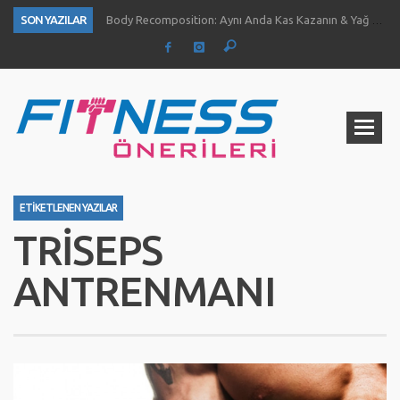
SON YAZILAR
Body Recomposition: Aynı Anda Kas Kazanın & Yağ Yakın
Aç Karnına Egzersiz Daha Fazla Yağ Kaybı Sağlar Mı?
Temiz Büyüme (Clean Bulk) Nedir? Nasıl Yapılır?
Definasyon dönemi kas ve kuvvet gelişimini nasıl etkiliyor?
1 Ayda Ne Kadar Kas Kazanabilirsiniz?
Göğüs Gelişimi İçin 4 Yöntem
Fıstık Ezmesinin 5 Temel Faydası
Ne Kadar Su İçmelisiniz?
ETIKETLENEN YAZILAR
TRISEPS
ANTRENMANI