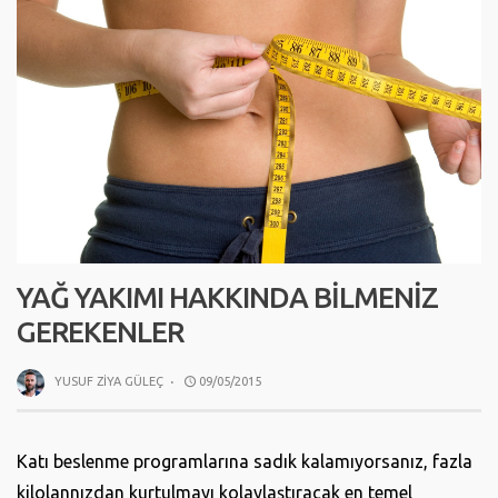
YAĞ YAKIMI HAKKINDA BILMENIZ
GEREKENLER
YUSUF ZIYA GÜLEÇ
·
09/05/2015
Katı beslenme programlarına sadık kalamıyorsanız, fazla
kilolannızdan kurtulmayı kolaylaştıracak en temel