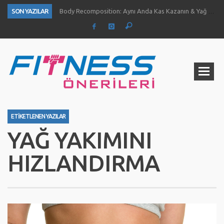
SON YAZILAR
Body Recomposition: Aynı Anda Kas Kazanın & Yağ Yakın
Aç Karnına Egzersiz Daha Fazla Yağ Kaybı Sağlar Mı?
Temiz Büyüme (Clean Bulk) Nedir? Nasıl Yapılır?
Definasyon dönemi kas ve kuvvet gelişimini nasıl etkiliyor?
1 Ayda Ne Kadar Kas Kazanabilirsiniz?
Göğüs Gelişimi İçin 4 Yöntem
Fıstık Ezmesinin 5 Temel Faydası
Ne Kadar Su İçmelisiniz?
ETIKETLENEN YAZILAR
YAĞ YAKIMINI
HIZLANDIRMA