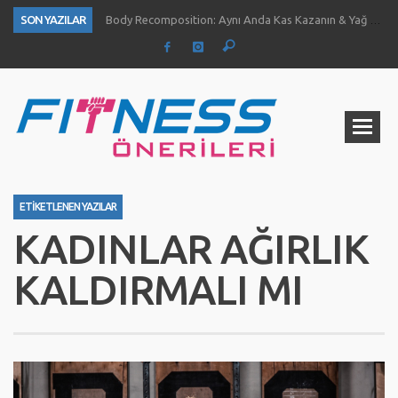
SON YAZILAR
Body Recomposition: Aynı Anda Kas Kazanın & Yağ Yakın
Aç Karnına Egzersiz Daha Fazla Yağ Kaybı Sağlar Mı?
Temiz Büyüme (Clean Bulk) Nedir? Nasıl Yapılır?
Definasyon dönemi kas ve kuvvet gelişimini nasıl etkiliyor?
1 Ayda Ne Kadar Kas Kazanabilirsiniz?
Göğüs Gelişimi İçin 4 Yöntem
Fıstık Ezmesinin 5 Temel Faydası
Ne Kadar Su İçmelisiniz?
ETIKETLENEN YAZILAR
KADINLAR AĞIRLIK
KALDIRMALI MI