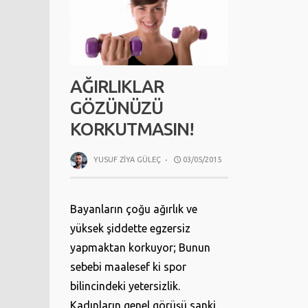
AĞIRLIKLAR
GÖZÜNÜZÜ
KORKUTMASIN!
YUSUF ZIYA GÜLEÇ
·
03/05/2015
Bayanların çoğu ağırlık ve
yüksek şiddette egzersiz
yapmaktan korkuyor; Bunun
sebebi maalesef ki spor
bilincindeki yetersizlik.
Kadınların genel görüşü sanki