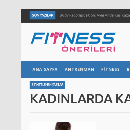
SON YAZILAR
Body Recomposition: Aynı Anda Kas Kazan
Aç Karnına Egzersiz Daha Fazla Yağ Kaybı
Temiz Büyüme (Clean Bulk) Nedir? Nasıl Yap
Definasyon dönemi kas ve kuvvet gelişimini
1 Ayda Ne Kadar Kas Kazanabilirsiniz?
Göğüs Gelişimi İçin 4 Yöntem
Fıstık Ezmesinin 5 Temel Faydası
ANA SAYFA
ANTRENMAN
FITNESS
B
Ne Kadar Su İçmelisiniz?
ETIKETLENEN YAZILAR
KADINLARDA K