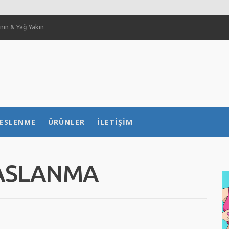
ın & Yağ Yakın
 Sağlar Mı?
ılır?
 nasıl etkiliyor?
ESLENME
ÜRÜNLER
İLETIŞIM
ASLANMA